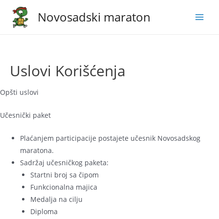
Skip
Novosadski maraton
to
Main
content
Men
Uslovi Korišćenja
Opšti uslovi
Učesnički paket
Plaćanjem participacije postajete učesnik Novosadskog
maratona.
Sadržaj učesničkog paketa:
Startni broj sa čipom
Funkcionalna majica
Medalja na cilju
Diploma