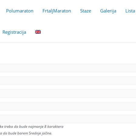
Polumaraton
FrtaljMaraton
Staze
Galerija
Lista
Registracija
nke treba da bude najmanje 8 karaktera
ba da bude barem Srednje jačine.