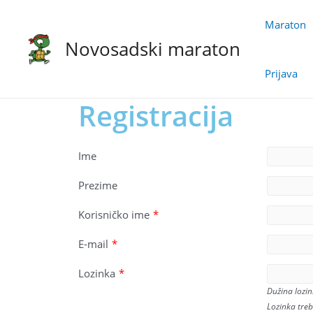
Maraton
Novosadski maraton
Prijava
Registracija
Ime
Prezime
Korisničko ime
*
E-mail
*
Lozinka
*
Dužina lozi
Lozinka tre