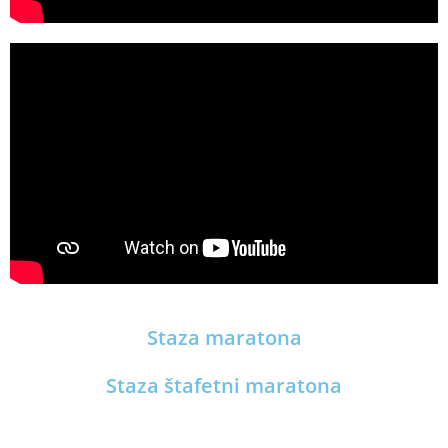
Staza maratona
Staza štafetni maratona