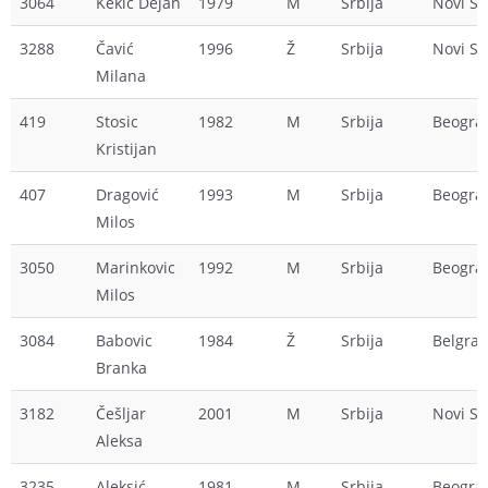
3064
Kekic Dejan
1979
M
Srbija
Novi S
3288
Čavić
1996
Ž
Srbija
Novi S
Milana
419
Stosic
1982
M
Srbija
Beogra
Kristijan
407
Dragović
1993
M
Srbija
Beogra
Milos
3050
Marinkovic
1992
M
Srbija
Beogra
Milos
3084
Babovic
1984
Ž
Srbija
Belgra
Branka
3182
Češljar
2001
M
Srbija
Novi S
Aleksa
3235
Aleksić
1981
M
Srbija
Beogra