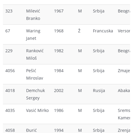
323
Milević
1967
M
Srbija
Beogra
Branko
67
Waring
1968
Ž
Francuska
Verson
Janet
229
Ranković
1982
M
Srbija
Beogra
Miloš
4056
Pešić
1984
M
Srbija
Zmajev
Miroslav
4018
Demchuk
2002
M
Rusija
Abakan
Sergey
4035
Vasić Mirko
1986
M
Srbija
Sremsk
Kameni
4058
Đurić
1994
M
Srbija
Zrenjan