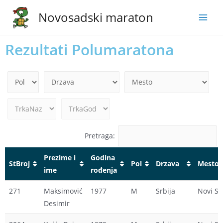
Novosadski maraton
Rezultati Polumaratona
Pretraga:
Prezime i
Godina
StBroj
Pol
Drzava
Mesto
ime
rođenja
StBroj
Prezime i
Godina
Pol
Drzava
Mesto
271
Maksimović
1977
M
Srbija
Novi S
ime
rođenja
Desimir