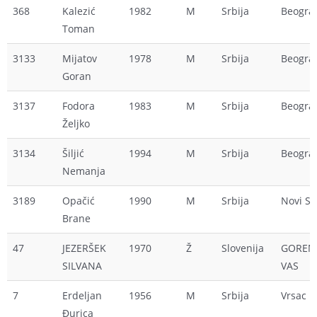
368
Kalezić
1982
M
Srbija
Beogra
Toman
3133
Mijatov
1978
M
Srbija
Beogra
Goran
3137
Fodora
1983
M
Srbija
Beogra
Željko
3134
Šiljić
1994
M
Srbija
Beogra
Nemanja
3189
Opačić
1990
M
Srbija
Novi S
Brane
47
JEZERŠEK
1970
Ž
Slovenija
GOREN
SILVANA
VAS
7
Erdeljan
1956
M
Srbija
Vrsac
Đurica