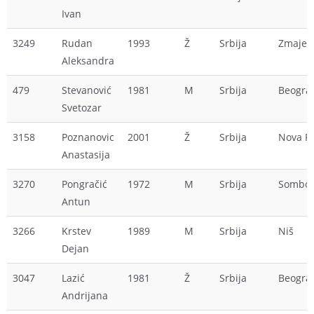
Ivan
3249
Rudan
1993
Ž
Srbija
Zmajev
Aleksandra
479
Stevanović
1981
M
Srbija
Beogra
Svetozar
3158
Poznanovic
2001
Ž
Srbija
Nova P
Anastasija
3270
Pongračić
1972
M
Srbija
Sombo
Antun
3266
Krstev
1989
M
Srbija
Niš
Dejan
3047
Lazić
1981
Ž
Srbija
Beogra
Andrijana