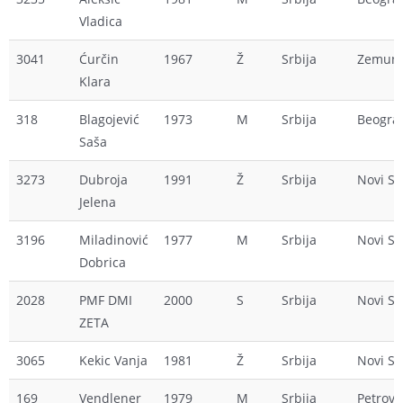
Vladica
3041
Ćurčin
1967
Ž
Srbija
Zemun
Klara
318
Blagojević
1973
M
Srbija
Beogra
Saša
3273
Dubroja
1991
Ž
Srbija
Novi S
Jelena
3196
Miladinović
1977
M
Srbija
Novi S
Dobrica
2028
PMF DMI
2000
S
Srbija
Novi S
ZETA
3065
Kekic Vanja
1981
Ž
Srbija
Novi S
169
Vendlener
1979
M
Srbija
Petrova