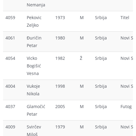
Nemanja
4059
Pekovic
1973
M
Srbija
Titel
Zeljko
4061
Đuričin
1980
M
Srbija
Novi S
Petar
4054
Vicko
1982
Ž
Srbija
Novi S
Bogišić
Vesna
4004
Vukoje
1998
M
Srbija
Novi S
Nikola
4037
Glamočić
2005
M
Srbija
Futog
Petar
4009
Svirčev
1979
M
Srbija
Novi S
Miloš