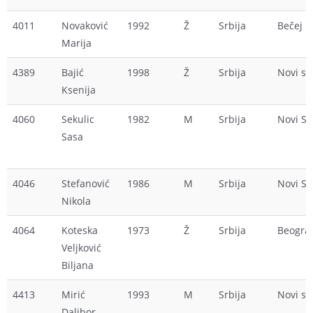
4011
Novaković
1992
Ž
Srbija
Bečej
Marija
4389
Bajić
1998
Ž
Srbija
Novi sa
Ksenija
4060
Sekulic
1982
M
Srbija
Novi S
Sasa
4046
Stefanović
1986
M
Srbija
Novi S
Nikola
4064
Koteska
1973
Ž
Srbija
Beogra
Veljković
Biljana
4413
Mirić
1993
M
Srbija
Novi sa
Dalibor