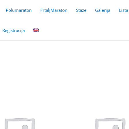
Polumaraton
FrtaljMaraton
Staze
Galerija
Lista
Registracija