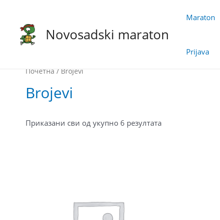
Skip
Maraton
to
Novosadski maraton
content
Prijava
Почетна
/ Brojevi
Brojevi
Приказани сви од укупно 6 резултата