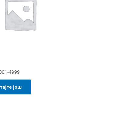
4001-4999
тајте још